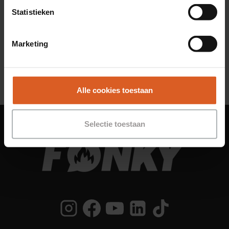
Haar talent? Shifts, shifts en nog meer
Statistieken
shifts lopen! Met 543 shifts op haar
naam is het dan ook niet verwonderlijk
Marketing
dat zij op de derde plek…
MAAK
LEES MEER
KENNIS
MET
Alle cookies toestaan
SHARON!
DE
NUMMER
Selectie toestaan
3
IN
DE
CLUB
VAN
HONDERD