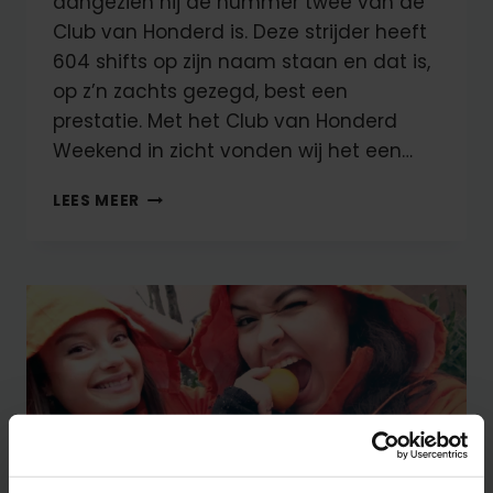
aangezien hij de nummer twee van de
Club van Honderd is. Deze strijder heeft
604 shifts op zijn naam staan en dat is,
op z’n zachts gezegd, best een
prestatie. Met het Club van Honderd
Weekend in zicht vonden wij het een…
MAAK
LEES MEER
KENNIS
MET
DAVE,
DE
#2
VAN
DE
CLUB
VAN
HONDERD