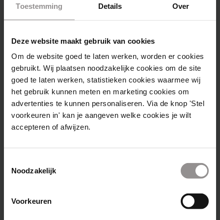
Toestemming
Details
Over
Deze website maakt gebruik van cookies
CLUB VAN HONDERD
|
FONKY STORIES
Om de website goed te laten werken, worden er cookies
gebruikt. Wij plaatsen noodzakelijke cookies om de site
Maak kennis met
goed te laten werken, statistieken cookies waarmee wij
Sharon! De nummer 3 in
het gebruik kunnen meten en marketing cookies om
advertenties te kunnen personaliseren. Via de knop 'Stel
de Club van Honderd
voorkeuren in' kan je aangeven welke cookies je wilt
accepteren of afwijzen.
21/10/2021
Onze Sharon mag zichzelf een echte
Toestemmingsselectie
Fonky veteraan noemen. Begonnen als
Noodzakelijk
Sales Agent voor de vestiging Utrecht
en inmiddels werkt ze als Contact
Voorkeuren
Center Supervisor op ons hoofdkantoor.