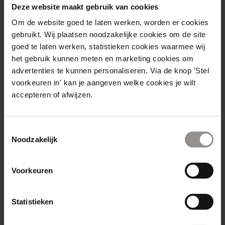
Kies je pad
Deze website maakt gebruik van cookies
Om de website goed te laten werken, worden er cookies
gebruikt. Wij plaatsen noodzakelijke cookies om de site
Welke Fonkiaan ben jij? Kies de rol die bij je
goed te laten werken, statistieken cookies waarmee wij
past en verdien gemiddeld €150 per dag.
het gebruik kunnen meten en marketing cookies om
Onze topverkopers? Die verdienen zelfs
advertenties te kunnen personaliseren. Via de knop 'Stel
€400+ euro per dag. Dus welk pad kies jij?
voorkeuren in' kan je aangeven welke cookies je wilt
accepteren of afwijzen.
Toestemmingsselectie
Noodzakelijk
Voorkeuren
Statistieken