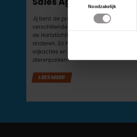
Sales Agent
Noodzakelijk
Jij bent de promotor en verkoper voor
verschillende opdrachtgevers zoals
de Hartstichting, KPN en nog vele
anderen. Zo houden we vette
wijkacties en sta je in musea en
dierenparken.
LEES MEER