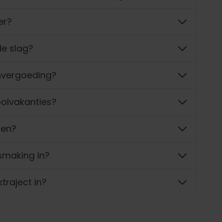
er?
de slag?
nvergoeding?
hoolvakanties?
nen?
smaking in?
traject in?