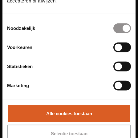
accepteren of afwijzen.
Links
Toestemmingsselectie
Noodzakelijk
Functies
Voorkeuren
Sales Agent
Contact Center Agent
Promotiemedewerker
Statistieken
Kantoorfuncties
Marketing
Over ons
Locaties
Amsterdam
Alle cookies toestaan
Groningen
Leiden
Selectie toestaan
Maastricht