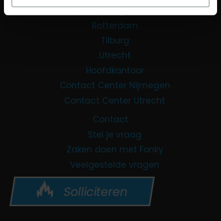
Nijmegen
Rotterdam
Tilburg
Utrecht
Hoofdkantoor
Contact Center Nijmegen
Contact Center Utrecht
Contact
Stel je vraag
Zaken doen met Fonky
Veelgestelde vragen
Solliciteren