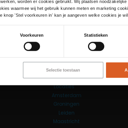
werken, worden er cookies gebruikt. Wij plaatsen noodzakelijke
ookies waarmee wij het gebruik kunnen meten en marketing cooki
Links
e knop 'Stel voorkeuren in' kan je aangeven welke cookies je wil
Functies
Voorkeuren
Statistieken
Sales Agent
Contact Center Agent
Promotiemedewerker
Kantoorfuncties
Selectie toestaan
A
Over ons
Locaties
Amsterdam
Groningen
Leiden
Maastricht