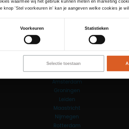
Links
ookies waarmee wij het gebruik kunnen meten en marketing cooki
e knop 'Stel voorkeuren in' kan je aangeven welke cookies je wil
Functies
Sales Agent
Voorkeuren
Statistieken
Contact Center Agent
Promotiemedewerker
Kantoorfuncties
Over ons
Selectie toestaan
A
Locaties
Amsterdam
Groningen
Leiden
Maastricht
Nijmegen
Rotterdam