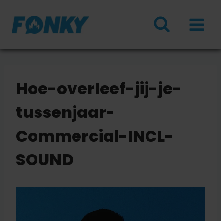
Doorgaan
naar
inhoud
Hoe-overleef-jij-je-
tussenjaar-
Commercial-INCL-
SOUND
V
i
d