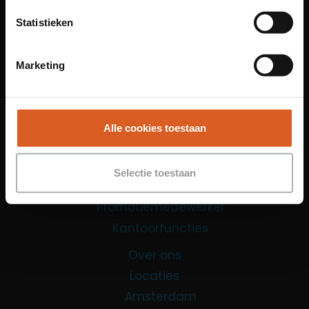
Statistieken
Marketing
Links
Alle cookies toestaan
Functies
Sales Agent
Selectie toestaan
Contact Center Agent
Promotiemedewerker
Kantoorfuncties
Over ons
Locaties
Amsterdam