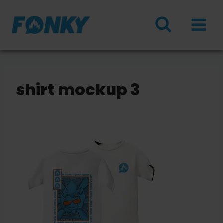
Doorgaan
naar
inhoud
shirt mockup 3