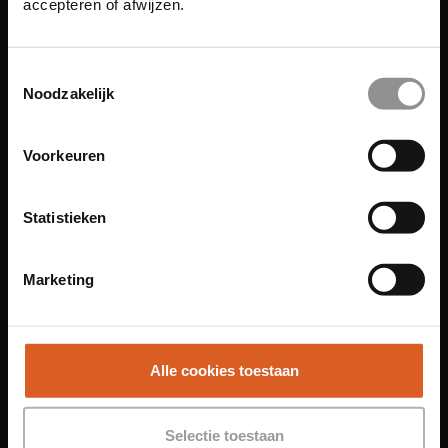
accepteren of afwijzen.
Links
Toestemmingsselectie
Noodzakelijk
Functies
Voorkeuren
Sales Agent
Contact Center Agent
Statistieken
Promotiemedewerker
Kantoorfuncties
Marketing
Over ons
Locaties
Amsterdam
Alle cookies toestaan
Groningen
Leiden
Selectie toestaan
Maastricht