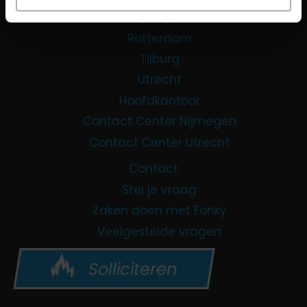
Nijmegen
Rotterdam
Tilburg
Utrecht
Hoofdkantoor
Contact Center Nijmegen
Contact Center Utrecht
Contact
Stel je vraag
Zaken doen met Fonky
Veelgestelde vragen
Solliciteren