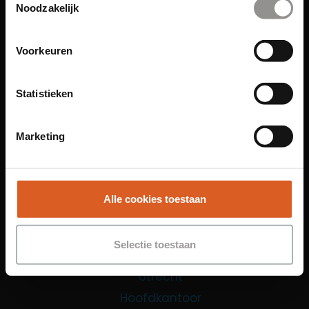
Noodzakelijk
Contact Center Agent
Promotiemedewerker
Voorkeuren
Kantoorfuncties
Over ons
Statistieken
Locaties
Amsterdam
Marketing
Groningen
Leiden
Maastricht
Alle cookies toestaan
Nijmegen
Rotterdam
Selectie toestaan
Tilburg
Utrecht
Hoofdkantoor