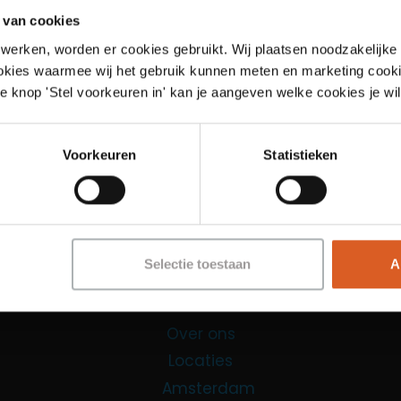
 van cookies
werken, worden er cookies gebruikt. Wij plaatsen noodzakelijke
ookies waarmee wij het gebruik kunnen meten en marketing cooki
e knop 'Stel voorkeuren in' kan je aangeven welke cookies je wil
Links
Voorkeuren
Statistieken
Functies
Sales Agent
Contact Center Agent
Selectie toestaan
A
Promotiemedewerker
Kantoorfuncties
Over ons
Locaties
Amsterdam