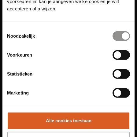
voorkeuren in' kan je aangeven welke cookies je wilt
accepteren of afwijzen.
Toestemmingsselectie
Links
Noodzakelijk
Functies
Voorkeuren
Sales Agent
Contact Center Agent
Statistieken
Promotiemedewerker
Kantoorfuncties
Marketing
Over ons
Locaties
Alle cookies toestaan
Amsterdam
Groningen