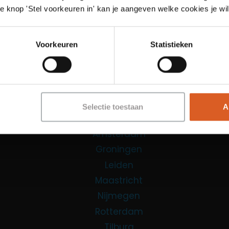
e knop 'Stel voorkeuren in' kan je aangeven welke cookies je wil
Functies
Sales Agent
Voorkeuren
Statistieken
Contact Center Agent
Promotiemedewerker
Kantoorfuncties
Over ons
Selectie toestaan
A
Locaties
Amsterdam
Groningen
Leiden
Maastricht
Nijmegen
Rotterdam
Tilburg