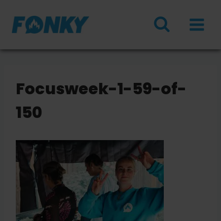
Doorgaan
naar
inhoud
Focusweek-1-59-of-
150