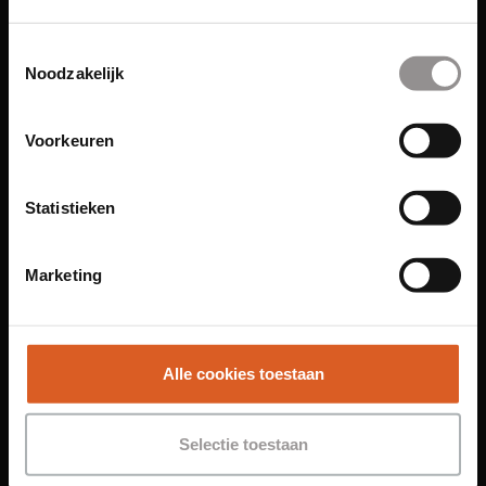
Links
Toestemmingsselectie
Noodzakelijk
Functies
Sales Agent
Voorkeuren
Contact Center Agent
Promotiemedewerker
Statistieken
Kantoorfuncties
Over ons
Marketing
Locaties
Amsterdam
Groningen
Alle cookies toestaan
Leiden
Maastricht
Selectie toestaan
Nijmegen