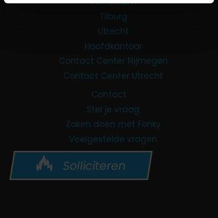
Rotterdam
Tilburg
Utrecht
Hoofdkantoor
Contact Center Nijmegen
Contact Center Utrecht
Contact
Stel je vraag
Zaken doen met Fonky
Veelgestelde vragen
Solliciteren