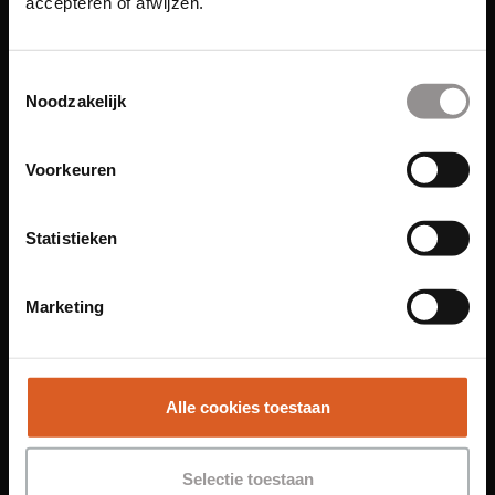
accepteren of afwijzen.
Links
Toestemmingsselectie
Noodzakelijk
Functies
Voorkeuren
Sales Agent
Contact Center Agent
Promotiemedewerker
Statistieken
Kantoorfuncties
Marketing
Over ons
Locaties
Amsterdam
Alle cookies toestaan
Groningen
Leiden
Selectie toestaan
Maastricht