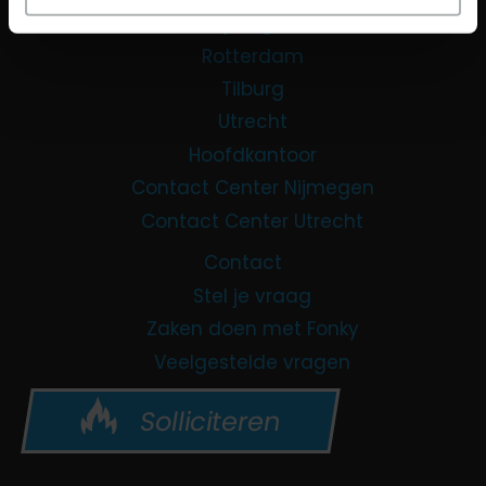
Nijmegen
Rotterdam
Tilburg
Utrecht
Hoofdkantoor
Contact Center Nijmegen
Contact Center Utrecht
Contact
Stel je vraag
Zaken doen met Fonky
Veelgestelde vragen
Solliciteren