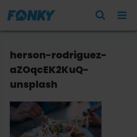
Doorgaan
naar
inhoud
herson-rodriguez-
aZOqcEK2KuQ-
unsplash