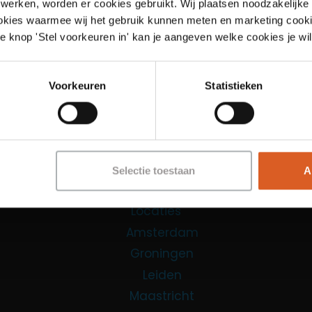
werken, worden er cookies gebruikt. Wij plaatsen noodzakelijke
ookies waarmee wij het gebruik kunnen meten en marketing cooki
Links
e knop 'Stel voorkeuren in' kan je aangeven welke cookies je wil
Functies
Voorkeuren
Statistieken
Sales Agent
Contact Center Agent
Promotiemedewerker
Kantoorfuncties
Selectie toestaan
A
Over ons
Locaties
Amsterdam
Groningen
Leiden
Maastricht