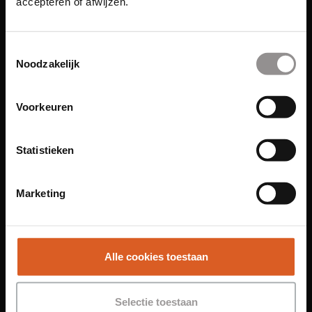
accepteren of afwijzen.
Links
Toestemmingsselectie
Noodzakelijk
Functies
Voorkeuren
Sales Agent
Contact Center Agent
Promotiemedewerker
Statistieken
Kantoorfuncties
Marketing
Over ons
Locaties
Amsterdam
Alle cookies toestaan
Groningen
Leiden
Selectie toestaan
Maastricht