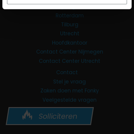
Nijmegen
Rotterdam
Tilburg
Utrecht
Hoofdkantoor
Contact Center Nijmegen
Contact Center Utrecht
Contact
Stel je vraag
Zaken doen met Fonky
Veelgestelde vragen
Solliciteren