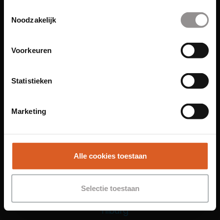
Toestemmingsselectie
Functies
Noodzakelijk
Sales Agent
Contact Center Agent
Voorkeuren
Promotiemedewerker
Kantoorfuncties
Statistieken
Over ons
Locaties
Marketing
Amsterdam
Groningen
Leiden
Alle cookies toestaan
Maastricht
Nijmegen
Selectie toestaan
Rotterdam
Tilburg