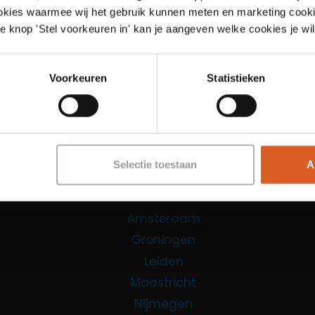
ookies waarmee wij het gebruik kunnen meten en marketing cooki
Links
e knop 'Stel voorkeuren in' kan je aangeven welke cookies je wil
Functies
Voorkeuren
Statistieken
Sales Agent
Contact Center Agent
Promotiemedewerker
Kantoorfuncties
Selectie toestaan
A
Over ons
Locaties
Amsterdam
Groningen
Leiden
Maastricht
Nijmegen