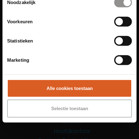
Noodzakelijk
Contact Center Agent
Promotiemedewerker
Voorkeuren
Kantoorfuncties
Over ons
Statistieken
Locaties
Amsterdam
Marketing
Groningen
Leiden
Maastricht
Alle cookies toestaan
Nijmegen
Rotterdam
Selectie toestaan
Tilburg
Utrecht
Hoofdkantoor