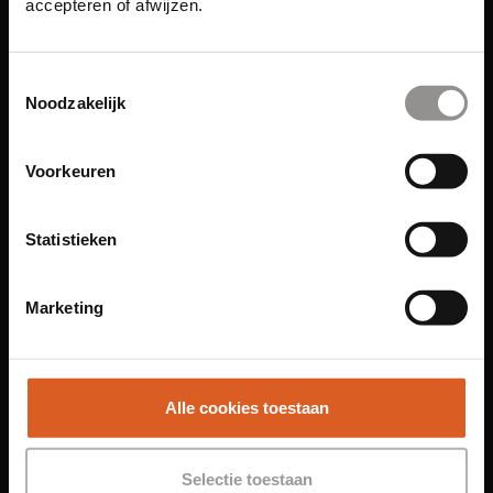
accepteren of afwijzen.
Links
Toestemmingsselectie
Noodzakelijk
Functies
Voorkeuren
Sales Agent
Contact Center Agent
Statistieken
Promotiemedewerker
Kantoorfuncties
Marketing
Over ons
Locaties
Amsterdam
Alle cookies toestaan
Groningen
Leiden
Selectie toestaan
Maastricht