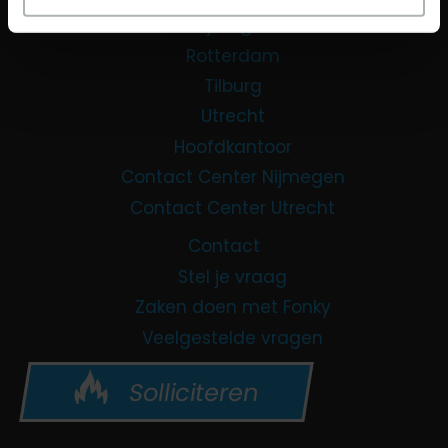
Nijmegen
Rotterdam
Tilburg
Utrecht
Hoofdkantoor
Contact Center Nijmegen
Contact Center Utrecht
Contact
Stel je vraag
Zaken doen met Fonky
Veelgestelde vragen
Solliciteren