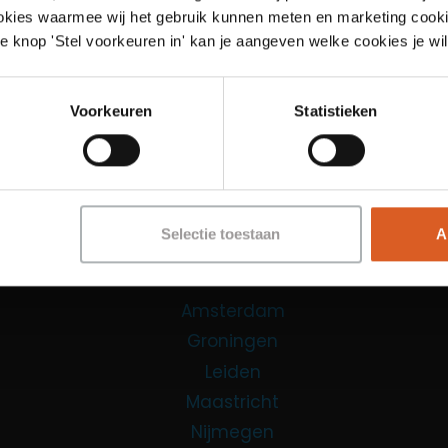
ookies waarmee wij het gebruik kunnen meten en marketing cooki
Links
e knop 'Stel voorkeuren in' kan je aangeven welke cookies je wil
Functies
Voorkeuren
Statistieken
Sales Agent
Contact Center Agent
Promotiemedewerker
Kantoorfuncties
Selectie toestaan
A
Over ons
Locaties
Amsterdam
Groningen
Leiden
Maastricht
Nijmegen