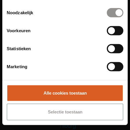
Toestemmingsselectie
Functies
Noodzakelijk
Sales Agent
Contact Center Agent
Voorkeuren
Promotiemedewerker
Kantoorfuncties
Statistieken
Over ons
Locaties
Marketing
Amsterdam
Groningen
Leiden
Alle cookies toestaan
Maastricht
Nijmegen
Selectie toestaan
Rotterdam
Tilburg