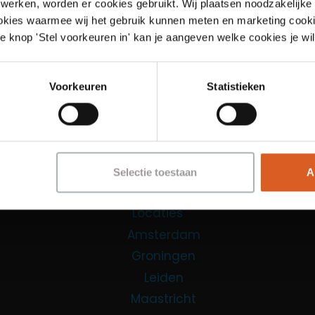
werken, worden er cookies gebruikt. Wij plaatsen noodzakelijke
ookies waarmee wij het gebruik kunnen meten en marketing cooki
Links
e knop 'Stel voorkeuren in' kan je aangeven welke cookies je wil
Functies
Voorkeuren
Statistieken
Sales Agent
Contact Center Agent
Promotiemedewerker
Kantoorfuncties
Selectie toestaan
A
Over ons
Locaties
Amsterdam
Groningen
Leiden
Maastricht