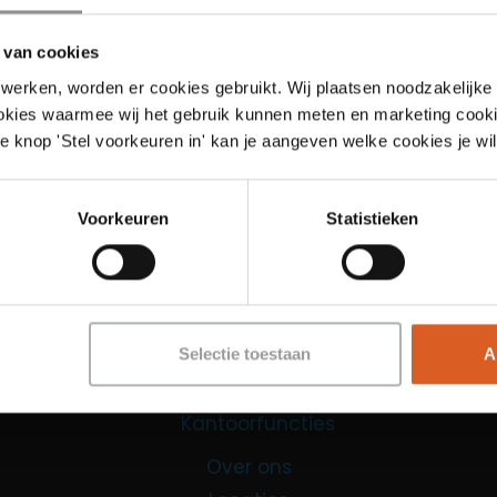
 van cookies
werken, worden er cookies gebruikt. Wij plaatsen noodzakelijke
ookies waarmee wij het gebruik kunnen meten en marketing cooki
e knop 'Stel voorkeuren in' kan je aangeven welke cookies je wil
Links
Voorkeuren
Statistieken
Functies
Sales Agent
Contact Center Agent
Selectie toestaan
A
Promotiemedewerker
Kantoorfuncties
Over ons