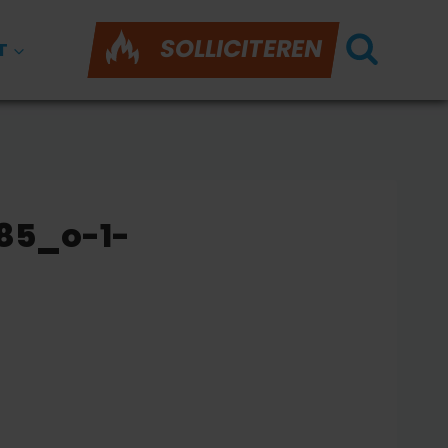
SOLLICITEREN
T
85_o-1-