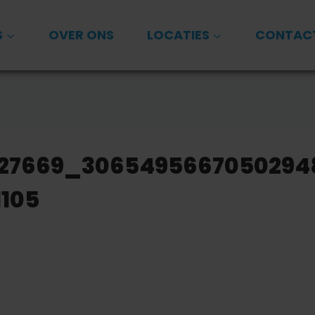
S
OVER ONS
LOCATIES
CONTAC
2127669_3065495667050294
1105