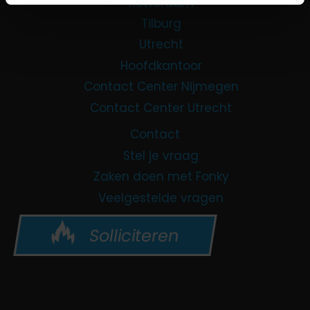
Rotterdam
Tilburg
Utrecht
Hoofdkantoor
Contact Center Nijmegen
Contact Center Utrecht
Contact
Stel je vraag
Zaken doen met Fonky
Veelgestelde vragen
Solliciteren