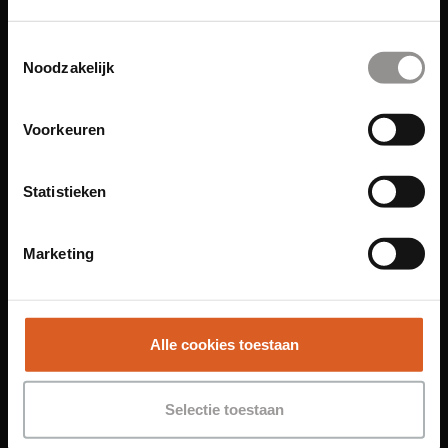
Links
Toestemmingsselectie
Noodzakelijk
Functies
Sales Agent
Voorkeuren
Contact Center Agent
Promotiemedewerker
Statistieken
Kantoorfuncties
Over ons
Marketing
Locaties
Amsterdam
Groningen
Alle cookies toestaan
Leiden
Maastricht
Selectie toestaan
Nijmegen