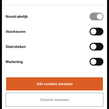
Links
Toestemmingsselectie
Noodzakelijk
Functies
Sales Agent
Voorkeuren
Contact Center Agent
Promotiemedewerker
Statistieken
Kantoorfuncties
Over ons
Marketing
Locaties
Amsterdam
Groningen
Alle cookies toestaan
Leiden
Maastricht
Selectie toestaan
Nijmegen