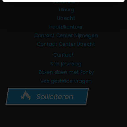
Rotterdam
Tilburg
Utrecht
Hoofdkantoor
Contact Center Nijmegen
Contact Center Utrecht
Contact
Stel je vraag
Zaken doen met Fonky
Veelgestelde vragen
Solliciteren