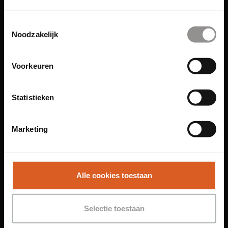
Links
Toestemmingsselectie
Noodzakelijk
Functies
Sales Agent
Voorkeuren
Contact Center Agent
Promotiemedewerker
Statistieken
Kantoorfuncties
Over ons
Marketing
Locaties
Amsterdam
Groningen
Alle cookies toestaan
Leiden
Maastricht
Selectie toestaan
Nijmegen