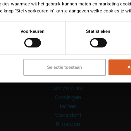
ookies waarmee wij het gebruik kunnen meten en marketing cooki
Links
e knop 'Stel voorkeuren in' kan je aangeven welke cookies je wil
Functies
Voorkeuren
Statistieken
Sales Agent
Contact Center Agent
Promotiemedewerker
Kantoorfuncties
Selectie toestaan
A
Over ons
Locaties
Amsterdam
Groningen
Leiden
Maastricht
Nijmegen