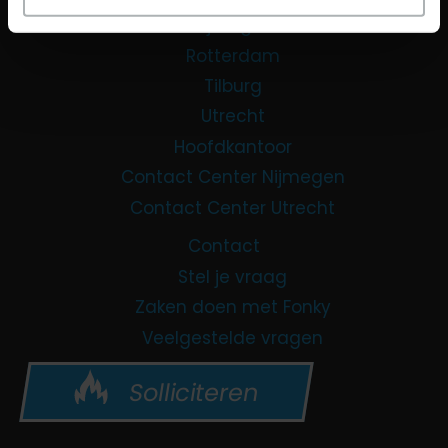
Nijmegen
Rotterdam
Tilburg
Utrecht
Hoofdkantoor
Contact Center Nijmegen
Contact Center Utrecht
Contact
Stel je vraag
Zaken doen met Fonky
Veelgestelde vragen
Solliciteren