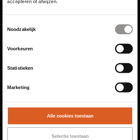
accepteren of afwijzen.
Links
Toestemmingsselectie
Noodzakelijk
Functies
Voorkeuren
Sales Agent
Contact Center Agent
Statistieken
Promotiemedewerker
Kantoorfuncties
Marketing
Over ons
Locaties
Amsterdam
Alle cookies toestaan
Groningen
Leiden
Selectie toestaan
Maastricht