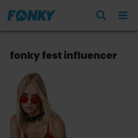
Doorgaan
naar
inhoud
fonky fest influencer