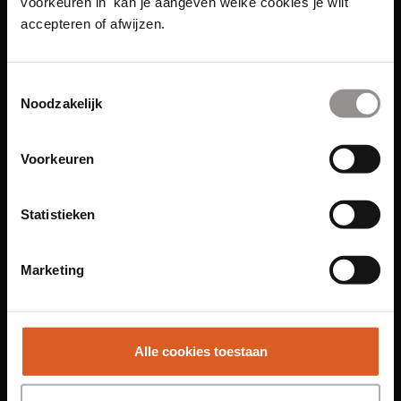
voorkeuren in' kan je aangeven welke cookies je wilt
accepteren of afwijzen.
Toestemmingsselectie
Links
Noodzakelijk
Functies
Voorkeuren
Sales Agent
Contact Center Agent
Statistieken
Promotiemedewerker
Kantoorfuncties
Marketing
Over ons
Locaties
Alle cookies toestaan
Amsterdam
Groningen