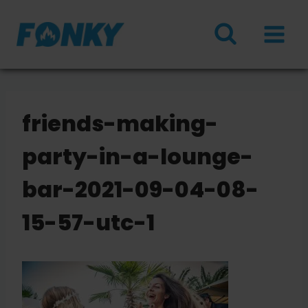
Doorgaan
naar
inhoud
friends-making-
party-in-a-lounge-
bar-2021-09-04-08-
15-57-utc-1