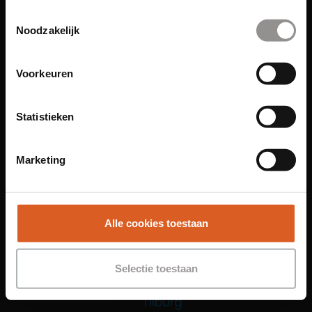
Toestemmingsselectie
Functies
Noodzakelijk
Sales Agent
Contact Center Agent
Voorkeuren
Promotiemedewerker
Kantoorfuncties
Statistieken
Over ons
Locaties
Marketing
Amsterdam
Groningen
Leiden
Alle cookies toestaan
Maastricht
Nijmegen
Selectie toestaan
Rotterdam
Tilburg