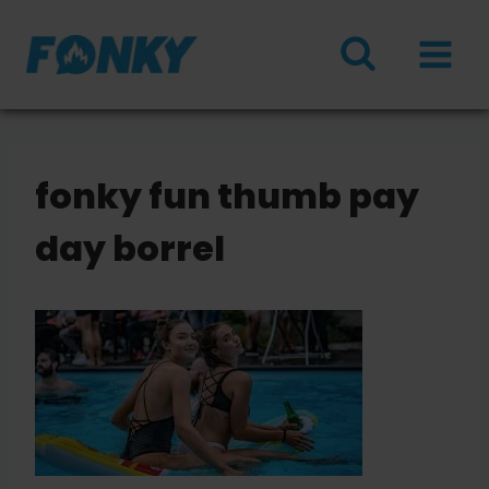
Doorgaan
naar
inhoud
fonky fun thumb pay
day borrel