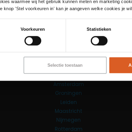
Links
ookies waarmee wij het gebruik kunnen meten en marketing cooki
e knop 'Stel voorkeuren in' kan je aangeven welke cookies je wil
Functies
Sales Agent
Voorkeuren
Statistieken
Contact Center Agent
Promotiemedewerker
Kantoorfuncties
Selectie toestaan
A
Over ons
Locaties
Amsterdam
Groningen
Leiden
Maastricht
Nijmegen
Rotterdam