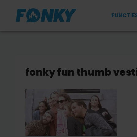
Doorgaan
naar
FUNCTIE
inhoud
fonky fun thumb vesti