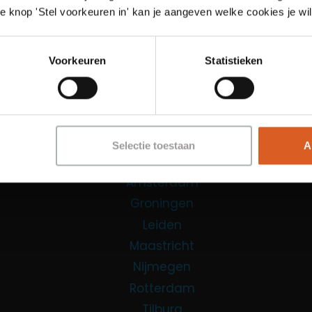
e knop 'Stel voorkeuren in' kan je aangeven welke cookies je wil
Functies
Sales Agent
Voorkeuren
Statistieken
Contact Center Agent
Promotiemedewerker
Kantoorfuncties
Over ons
Selectie toestaan
A
Locaties
Amsterdam
Groningen
Leiden
Maastricht
Nijmegen
Rotterdam
Tilburg