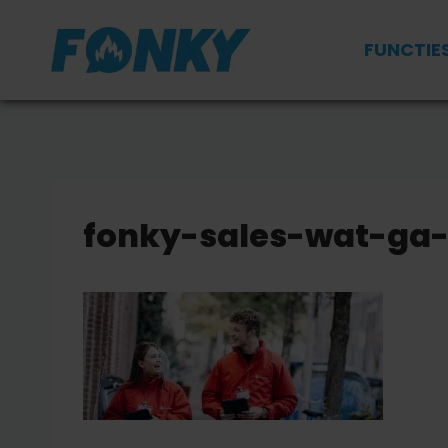
Doorgaan
naar
FUNCTIE
inhoud
fonky-sales-wat-ga-