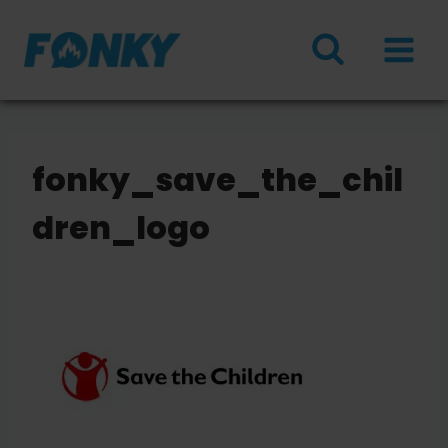
Doorgaan
naar
inhoud
fonky_save_the_chil
dren_logo