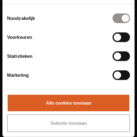
Links
Toestemmingsselectie
Noodzakelijk
Functies
Sales Agent
Contact Center Agent
Voorkeuren
Promotiemedewerker
Kantoorfuncties
Statistieken
Over ons
Marketing
Locaties
Amsterdam
Groningen
Alle cookies toestaan
Leiden
Maastricht
Selectie toestaan
Nijmegen
Rotterdam