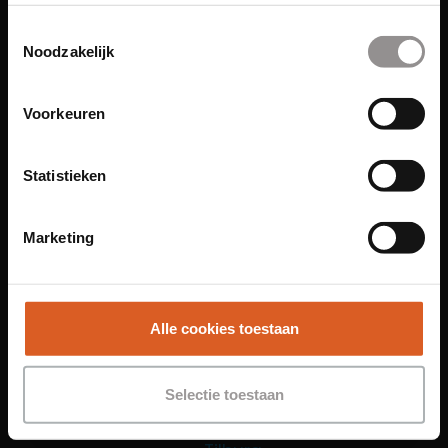
Toestemmingsselectie
Functies
Noodzakelijk
Sales Agent
Contact Center Agent
Voorkeuren
Promotiemedewerker
Kantoorfuncties
Statistieken
Over ons
Locaties
Marketing
Amsterdam
Groningen
Leiden
Alle cookies toestaan
Maastricht
Nijmegen
Selectie toestaan
Rotterdam