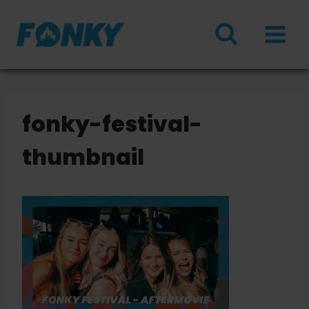
Doorgaan
naar
inhoud
fonky-festival-
thumbnail