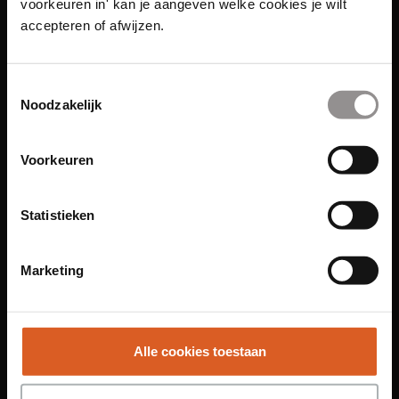
voorkeuren in' kan je aangeven welke cookies je wilt
accepteren of afwijzen.
Toestemmingsselectie
Links
Noodzakelijk
Functies
Voorkeuren
Sales Agent
Contact Center Agent
Statistieken
Promotiemedewerker
Kantoorfuncties
Marketing
Over ons
Locaties
Alle cookies toestaan
Amsterdam
Groningen