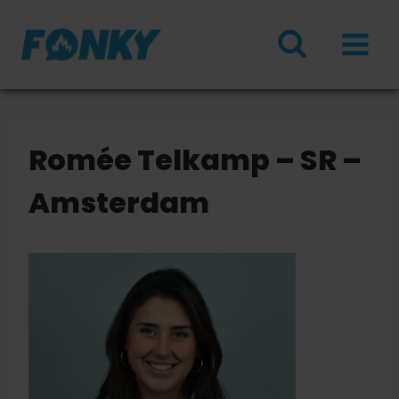
Doorgaan
naar
inhoud
Romée Telkamp – SR –
Amsterdam