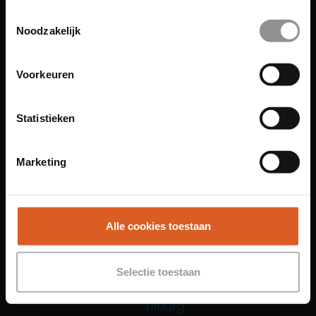
Toestemmingsselectie
Functies
Noodzakelijk
Sales Agent
Contact Center Agent
Voorkeuren
Promotiemedewerker
Kantoorfuncties
Statistieken
Over ons
Locaties
Marketing
Amsterdam
Groningen
Leiden
Alle cookies toestaan
Maastricht
Nijmegen
Selectie toestaan
Rotterdam
Tilburg