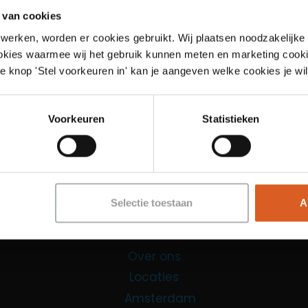
 van cookies
werken, worden er cookies gebruikt. Wij plaatsen noodzakelijke
ookies waarmee wij het gebruik kunnen meten en marketing cooki
e knop 'Stel voorkeuren in' kan je aangeven welke cookies je wil
Links
Voorkeuren
Statistieken
Functies
Sales Agent
Contact Center Agent
Selectie toestaan
A
Promotiemedewerker
Kantoorfuncties
Over ons
Locaties
Amsterdam