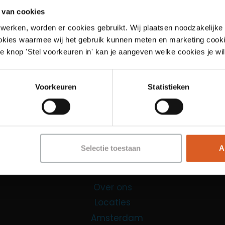
 van cookies
werken, worden er cookies gebruikt. Wij plaatsen noodzakelijke
ookies waarmee wij het gebruik kunnen meten en marketing cooki
e knop 'Stel voorkeuren in' kan je aangeven welke cookies je wil
Links
Voorkeuren
Statistieken
Functies
Sales Agent
Contact Center Agent
Selectie toestaan
A
Promotiemedewerker
Kantoorfuncties
Over ons
Locaties
Amsterdam