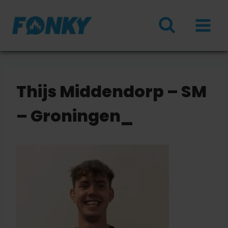
Doorgaan
naar
inhoud
Thijs Middendorp – SM
– Groningen_