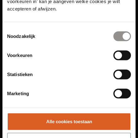
voorkeuren in' kan je aangeven welke cookies je wilt
accepteren of afwijzen.
Toestemmingsselectie
Links
Noodzakelijk
Functies
Voorkeuren
Sales Agent
Contact Center Agent
Statistieken
Promotiemedewerker
Kantoorfuncties
Marketing
Over ons
Locaties
Alle cookies toestaan
Amsterdam
Groningen