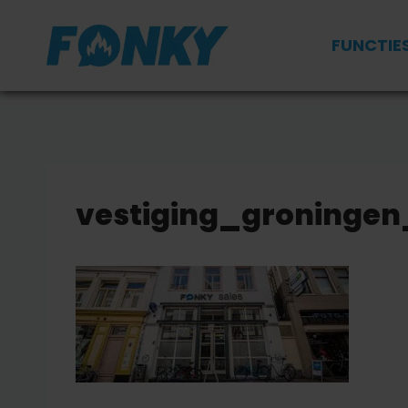
Doorgaan
naar
FUNCTIE
inhoud
vestiging_groningen