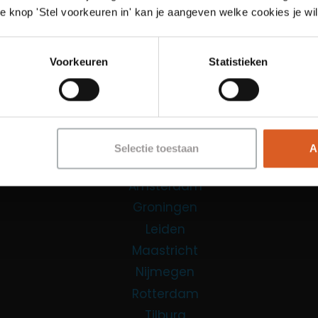
e knop 'Stel voorkeuren in' kan je aangeven welke cookies je wil
Functies
Sales Agent
Voorkeuren
Statistieken
Contact Center Agent
Promotiemedewerker
Kantoorfuncties
Over ons
Selectie toestaan
A
Locaties
Amsterdam
Groningen
Leiden
Maastricht
Nijmegen
Rotterdam
Tilburg