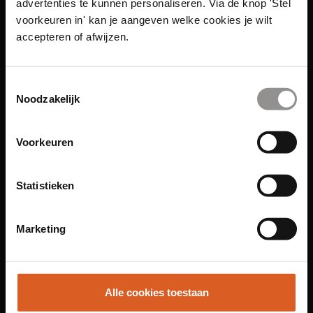
advertenties te kunnen personaliseren. Via de knop 'Stel
voorkeuren in' kan je aangeven welke cookies je wilt
accepteren of afwijzen.
Toestemmingsselectie
Noodzakelijk
Links
Voorkeuren
Functies
Sales Agent
Statistieken
Contact Center Agent
Promotiemedewerker
Marketing
Kantoorfuncties
Over ons
Locaties
Alle cookies toestaan