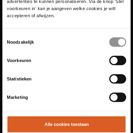
advertenties te kunnen personaliseren. Via de knop 'Stel
voorkeuren in' kan je aangeven welke cookies je wilt
accepteren of afwijzen.
Toestemmingsselectie
Noodzakelijk
Links
Voorkeuren
Functies
Sales Agent
Statistieken
Contact Center Agent
Promotiemedewerker
Marketing
Kantoorfuncties
Over ons
Locaties
Alle cookies toestaan