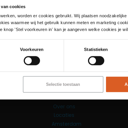
 van cookies
werken, worden er cookies gebruikt. Wij plaatsen noodzakelijke
ookies waarmee wij het gebruik kunnen meten en marketing cooki
e knop 'Stel voorkeuren in' kan je aangeven welke cookies je wil
Links
Voorkeuren
Statistieken
Functies
Sales Agent
Contact Center Agent
Selectie toestaan
A
Promotiemedewerker
Kantoorfuncties
Over ons
Locaties
Amsterdam