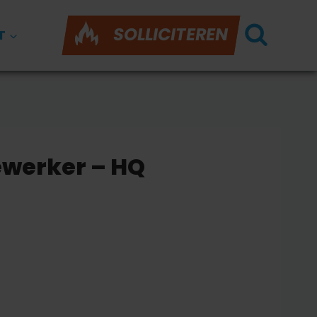
SOLLICITEREN
T
ewerker – HQ