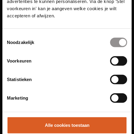
advertenties te kunnen personaliseren. Via de knop 'Stel
voorkeuren in' kan je aangeven welke cookies je wilt
accepteren of afwijzen.
Toestemmingsselectie
Noodzakelijk
Links
Voorkeuren
Functies
Sales Agent
Statistieken
Contact Center Agent
Promotiemedewerker
Marketing
Kantoorfuncties
Over ons
Locaties
Alle cookies toestaan