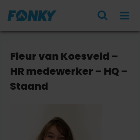
Doorgaan
naar
inhoud
Fleur van Koesveld –
HR medewerker – HQ –
Staand