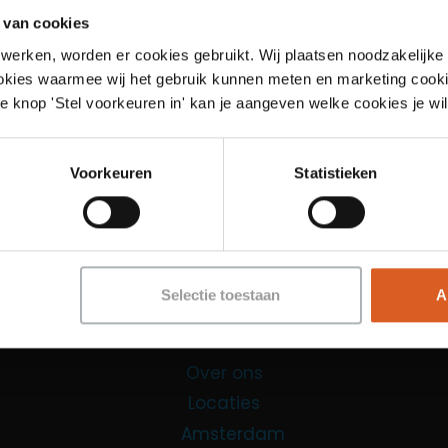
 van cookies
werken, worden er cookies gebruikt. Wij plaatsen noodzakelijke
ookies waarmee wij het gebruik kunnen meten en marketing cooki
e knop 'Stel voorkeuren in' kan je aangeven welke cookies je wil
Links
Voorkeuren
Statistieken
Functies
Sales Agent
Contact Center Agent
Selectie toestaan
A
Promotiemedewerker
Kantoorfuncties
Over ons
Locaties
Amsterdam