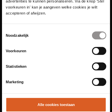
advertenties te kunnen personaliseren. Via de knop 'Stel
voorkeuren in' kan je aangeven welke cookies je wilt
accepteren of afwijzen.
Toestemmingsselectie
Noodzakelijk
Links
Voorkeuren
Functies
Sales Agent
Statistieken
Contact Center Agent
Promotiemedewerker
Marketing
Kantoorfuncties
Over ons
Locaties
Alle cookies toestaan