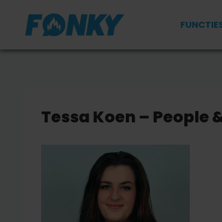
Doorgaan
naar
FUNCTIE
inhoud
Tessa Koen – People &