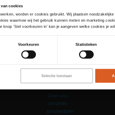
 van cookies
werken, worden er cookies gebruikt. Wij plaatsen noodzakelijke
ookies waarmee wij het gebruik kunnen meten en marketing cooki
e knop 'Stel voorkeuren in' kan je aangeven welke cookies je wil
Links
Voorkeuren
Statistieken
Functies
Sales Agent
Contact Center Agent
Selectie toestaan
A
Promotiemedewerker
Kantoorfuncties
Over ons
Locaties
Amsterdam