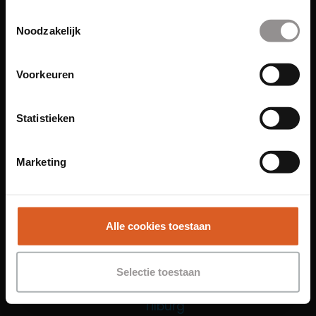
Toestemmingsselectie
Functies
Noodzakelijk
Sales Agent
Contact Center Agent
Voorkeuren
Promotiemedewerker
Kantoorfuncties
Statistieken
Over ons
Locaties
Marketing
Amsterdam
Groningen
Leiden
Alle cookies toestaan
Maastricht
Nijmegen
Selectie toestaan
Rotterdam
Tilburg