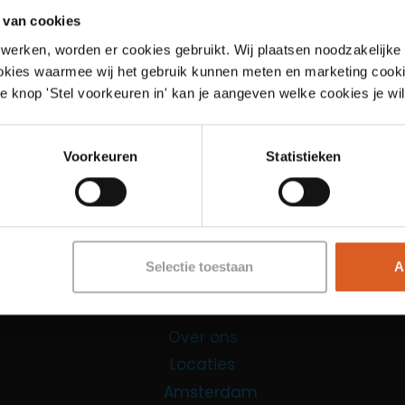
 van cookies
werken, worden er cookies gebruikt. Wij plaatsen noodzakelijke
ookies waarmee wij het gebruik kunnen meten en marketing cooki
e knop 'Stel voorkeuren in' kan je aangeven welke cookies je wil
Links
Voorkeuren
Statistieken
Functies
Sales Agent
Contact Center Agent
Selectie toestaan
A
Promotiemedewerker
Kantoorfuncties
Over ons
Locaties
Amsterdam